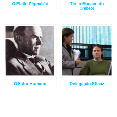
O Efeito Pigmalião
Tire o Macaco do
Ombro!
O Fator Humano
Delegação Eficaz