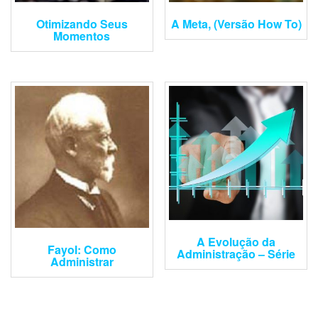
Otimizando Seus
A Meta, (Versão How To)
Momentos
A Evolução da
Fayol: Como
Administração – Série
Administrar