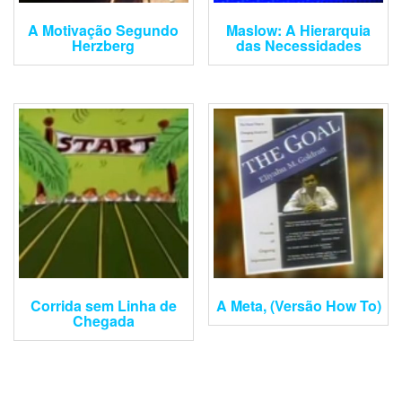
A Motivação Segundo
Maslow: A Hierarquia
Herzberg
das Necessidades
Corrida sem Linha de
A Meta, (Versão How To)
Chegada